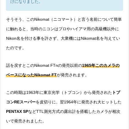
けになりました。
そうそう、このNikomat（ニコマート）と言う名前について簡単
に触れると、当時のニコンはプロやハイアマ用の高級機以外に
Nikon名を付ける事を許さず、大衆機にはNikomat名を与えてい
たのです。
話を戻すとこのNikomat FTnの発売以前の
1965年このカメラの
ベースになったNikomat FT
が発売されます。
この時期は1963年に東京光学（トプコン）から発売された
トプ
コンREスーパー
を皮切りに、翌1964年に発売され大ヒットした
PENTAX SP
などTTL測光方式の露出計を搭載したカメラが相次
いで発売されました。