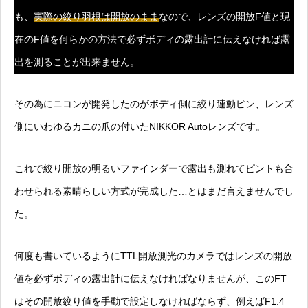
も、
実際の絞り羽根は開放のまま
なので、レンズの開放F値と現
在のF値を何らかの方法で必ずボディの露出計に伝えなければ露
出を測ることが出来ません。
その為にニコンが開発したのがボディ側に絞り連動ピン、レンズ
側にいわゆるカニの爪の付いたNIKKOR Autoレンズです。
これで絞り開放の明るいファインダーで露出も測れてピントも合
わせられる素晴らしい方式が完成した…とはまだ言えませんでし
た。
何度も書いているようにTTL開放測光のカメラではレンズの開放
値を必ずボディの露出計に伝えなければなりませんが、このFT
はその開放絞り値を手動で設定しなければならず、例えばF1.4