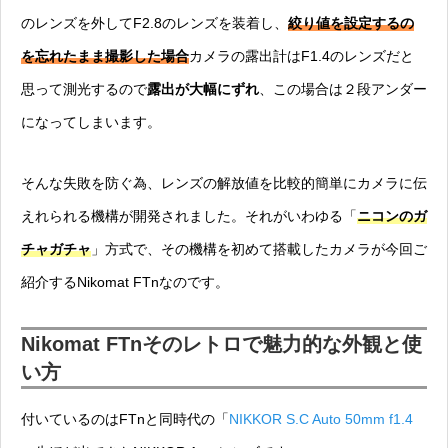
のレンズを外してF2.8のレンズを装着し、
絞り値を設定するの
を忘れたまま撮影した場合
カメラの露出計はF1.4のレンズだと
思って測光するので
露出が大幅にずれ
、この場合は２段アンダー
になってしまいます。
そんな失敗を防ぐ為、レンズの解放値を比較的簡単にカメラに伝
えれられる機構が開発されました。それがいわゆる「
ニコンのガ
チャガチャ
」方式で、その機構を初めて搭載したカメラが今回ご
紹介するNikomat FTnなのです。
Nikomat FTnそのレトロで魅力的な外観と使
い方
付いているのはFTnと同時代の「
NIKKOR S.C Auto 50mm f1.4