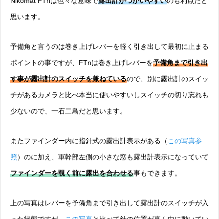
Nikomat FTnは色々な意味で
露出計がつかいやすい
のも利点だと
思います。
予備角と言うのは巻き上げレバーを軽く引き出して最初に止まる
ポイントの事ですが、FTnは巻き上げレバーを
予備角まで引き出
す事が露出計のスイッチを兼ねている
ので、別に露出計のスイッ
チがあるカメラと比べ本当に使いやすいしスイッチの切り忘れも
少ないので、一石二鳥だと思います。
またファインダー内に指針式の露出計表示がある（
この写真参
照
）のに加え、軍幹部左側の小さな窓も露出計表示になっていて
ファインダーを覗く前に露出を合わせる
事もできます。
上の写真はレバーを予備角まで引き出して露出計のスイッチが入
った状態ですが、
この写真
と比べて針の位置が真ん中に動いてい