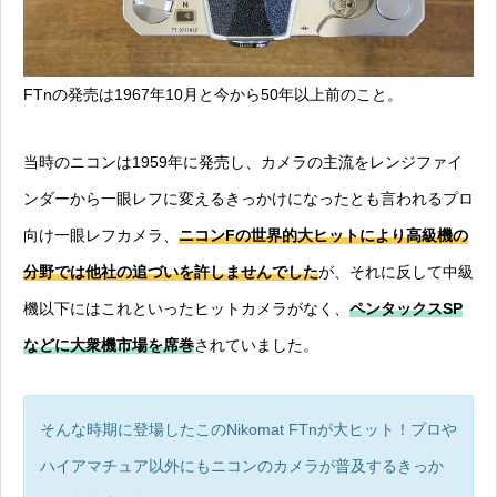
FTnの発売は1967年10月と今から50年以上前のこと。
当時のニコンは1959年に発売し、カメラの主流をレンジファイ
ンダーから一眼レフに変えるきっかけになったとも言われるプロ
向け一眼レフカメラ、
ニコンFの世界的大ヒットにより高級機の
分野では他社の追づいを許しませんでした
が、それに反して中級
機以下にはこれといったヒットカメラがなく、
ペンタックスSP
などに大衆機市場を席巻
されていました。
そんな時期に登場したこのNikomat FTnが大ヒット！プロや
ハイアマチュア以外にもニコンのカメラが普及するきっか