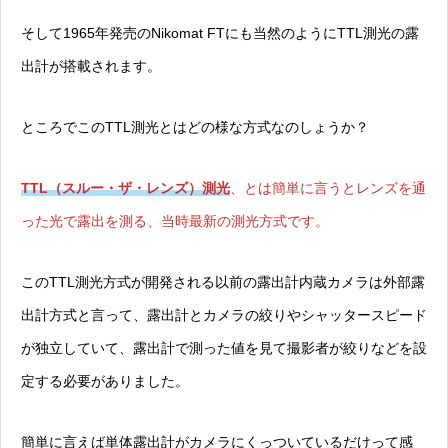
そして1965年発売のNikomat FTにも当然のようにTTL測光の露
出計が搭載されます。
ところでこのTTL測光とはどの様な方式なのしょうか？
TTL（スルー・ザ・レンズ）測光
、とは簡単に言うとレンズを通
った光で露出を測る、当時最新の測光方式です。
このTTL測光方式が開発される以前の露出計内蔵カメラは外部露
出計方式と言って、露出計とカメラの絞りやシャッタースピード
が独立していて、露出計で測った値を見て撮影者が絞りなどを設
定する必要がありました。
簡単に言えば単体露出計がカメラにくっついているだけって感