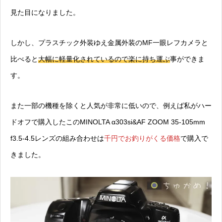
見た目になりました。
しかし、プラスチック外装ゆえ金属外装のMF一眼レフカメラと
比べると
大幅に軽量化されているので楽に持ち運ぶ
事ができま
す。
また一部の機種を除くと人気が非常に低いので、例えば私がハー
ドオフで購入したこのMINOLTA α303si&AF ZOOM 35-105mm
f3.5-4.5レンズの組み合わせは
千円でお釣りがくる価格
で購入で
きました。