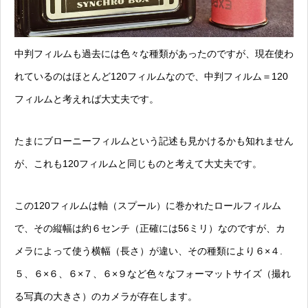
中判フィルムも過去には色々な種類があったのですが、現在使わ
れているのはほとんど120フィルムなので、中判フィルム＝120
フィルムと考えれば大丈夫です。
たまにブローニーフィルムという記述も見かけるかも知れません
が、これも120フィルムと同じものと考えて大丈夫です。
この120フィルムは軸（スプール）に巻かれたロールフィルム
で、その縦幅は約６センチ（正確には56ミリ）なのですが、カ
メラによって使う横幅（長さ）が違い、その種類により６×４.
５、６×６、６×７、６×９など色々なフォーマットサイズ（撮れ
る写真の大きさ）のカメラが存在します。