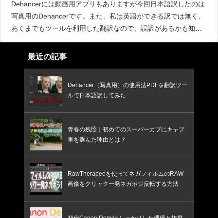
Dehancerには動画用アプリもありますが今回日本語訳したのは
写真用のDehancerです。また、私は英語ができる訳では無く、
あくまでもツールを利用した翻訳なので、誤訳があるかも知れ
ませんが、その点はご了承下さい。YouTubeに解説動画を投稿
しましたhttps://youtu
最近の記事
Dehancer（写真用）の使用法PDFを翻訳ツー
ルで日本語訳してみた
青春の残照｜初めてのスーパーカブにキャブ
車を選んだ理由とは？
RawTherapeeを使ってネガフィルムのRAW
画像をクリック一発ネガポジ反転する方法
初代Canon Demiはしっかりした機構と抜群