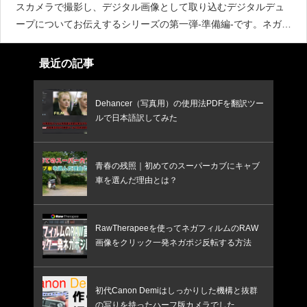
スカメラで撮影し、デジタル画像として取り込むデジタルデュ
ープについてお伝えするシリーズの第一弾-準備編-です。ネガフ
ィルムを一眼で簡単きれいにデジタル化する方法 -準備編- ← 今
ここネガフィルムを一眼で簡単きれいにデジタル化する方
最近の記事
Dehancer（写真用）の使用法PDFを翻訳ツー
ルで日本語訳してみた
青春の残照｜初めてのスーパーカブにキャブ
車を選んだ理由とは？
RawTherapeeを使ってネガフィルムのRAW
画像をクリック一発ネガポジ反転する方法
初代Canon Demiはしっかりした機構と抜群
の写りを持ったハーフ版カメラでした