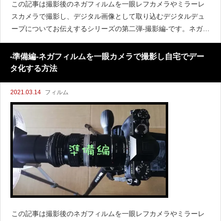
この記事は撮影後のネガフィルムを一眼レフカメラやミラーレ
スカメラで撮影し、デジタル画像として取り込むデジタルデュ
ープについてお伝えするシリーズの第二弾-撮影編-です。ネガフ
ィルムを一眼で簡単きれいにデジタル化する方法 –準備編–ネガ
フィルムを一眼で簡単きれいにデジタル化する方法 -撮影編-
-準備編-ネガフィルムを一眼カメラで撮影し自宅でデー
タ化する方法
2021.03.14
フィルム
この記事は撮影後のネガフィルムを一眼レフカメラやミラーレ