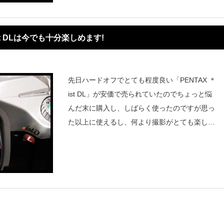
st DLは今でも十分楽しめます!
先日ハードオフでとても程度良い「PENTAX ＊
ist DL」が安価で売られていたのでちょっと悩
んだ末に購入し、しばらく使ったのですが思っ
た以上に使えるし、何より撮影がとても楽し
い！私が趣味として買った初めてのカメラは
「NIkon D40」というデジタル一眼レフでこの
カメラを数年間使い倒し