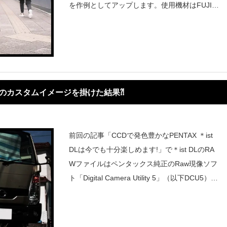
を作例としてアップします。使用機材はFUJIFI
LM X-E4にオールドレンズのG.ZUIKO AUTO-
W 28mm f3.5をマウントアダプターを介して装
着しま
雅などのカスタムイメージを掛けた結果⁈
前回の記事「CCDで発色豊かなPENTAX ＊ist
DLは今でも十分楽しめます!」で＊ist DLのRA
Wファイルはペンタックス純正のRaw現像ソフ
ト「Digital Camera Utility 5」（以下DCU5）で
最新のカスタムイメージを掛けて現像出来ると
書きましたが、それを受けて今回は実