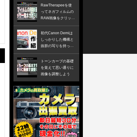
RawTherapeeを使
ってネガフィルムの
RAW画像をクリック
一発ネガポジ反転す
る方法
初代Canon Demiは
しっかりした機構と
抜群の写りを持った
ハーフ版カメラでし
た
トーンカーブの基礎
を覚えて思い通りに
画像を調整しよう