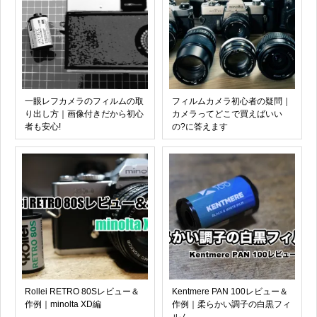
一眼レフカメラのフィルムの取
フィルムカメラ初心者の疑問｜
り出し方｜画像付きだから初心
カメラってどこで買えばいい
者も安心!
の?に答えます
Rollei RETRO 80Sレビュー＆
Kentmere PAN 100レビュー＆
作例｜minolta XD編
作例｜柔らかい調子の白黒フィ
ルム