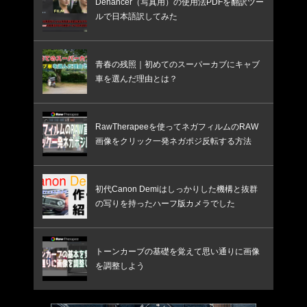
Dehancer（写真用）の使用法PDFを翻訳ツー
ルで日本語訳してみた
青春の残照｜初めてのスーパーカブにキャブ
車を選んだ理由とは？
RawTherapeeを使ってネガフィルムのRAW
画像をクリック一発ネガポジ反転する方法
初代Canon Demiはしっかりした機構と抜群
の写りを持ったハーフ版カメラでした
トーンカーブの基礎を覚えて思い通りに画像
を調整しよう