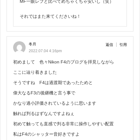
MF一眼レフと比べてめちゃくちゃ安いし（笑）
それではまた来てくださいね！
冬月
返信
引用
2022.07.04 4:16pm
初めまして 色々Nikon F4のブログを拝見しながら
ここに辿り着きました
そうですね F4は過渡期であったためと
偉大なるF3の後継機と言う事で
かなり過小評価されているように思います
触れば判るはずなんですよねぇ
初めて触っても直感で判る非常に操作しやすい配置
私はF4のシャッター音好きですよ