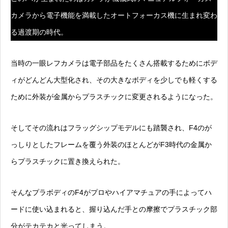
カメラから電子機能を満載したオートフォーカス機に生まれ変わ
る
過渡期
の時代。
当時の一眼レフカメラは電子部品をたくさん搭載するためにボデ
ィがどんどん大型化され、その大きなボディを少しでも軽くする
ために
外装が金属からプラスチックに変更されるようになった。
そしてその流れはフラッグシップモデルにも踏襲され、F4のが
っしりとしたフレームを覆う外装のほとんどがF3時代の金属か
らプラスチックに置き換えられた。
そんなプラボディのF4がプロやハイアマチュアの手によってハ
ードに使い込まれると、握り込んだ手との摩擦でプラスチック部
分がテカテカと光ってしまう。