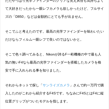
ただやっぱり光学ファインダーのクリアな見え具合も気持ちよく
て大好きだったから一眼レフカメラも欲しかったけど、フルサイ
ズの「D850」などは金額的にとても手が出ません。
そこでふと考えたのです。
最高の光学ファインダーを味わいたい
だけならフィルム一眼レフで良いのでは
ないかと。
そこで色々調べてみると、Nikonが誇るF一桁機種の中で最も人
気の無いF4なら最高の光学ファインダーを搭載したカメラを格
安で手に入れられる事を知りました。
それからネットで探し「
サンライズカメラ
」さんで約一万円で購
入したのがこれから紹介するF4Sです。ちなみにF4
S
とはF4に縦
位置グリップがついたモデルを指します。