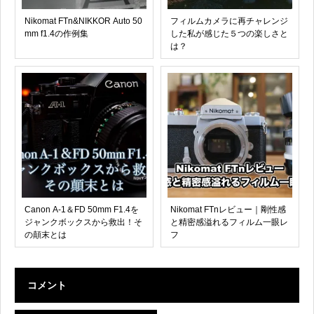
Nikomat FTn&NIKKOR Auto 50
フィルムカメラに再チャレンジ
mm f1.4の作例集
した私が感じた５つの楽しさと
は？
Canon A-1＆FD 50mm F1.4を
Nikomat FTnレビュー｜剛性感
ジャンクボックスから救出！そ
と精密感溢れるフィルム一眼レ
の顛末とは
フ
コメント