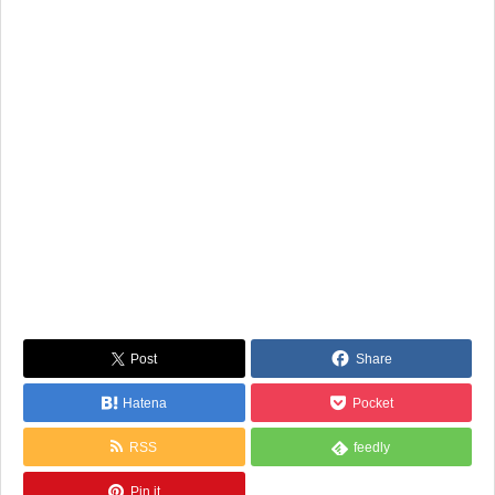
Post
Share
Hatena
Pocket
RSS
feedly
Pin it