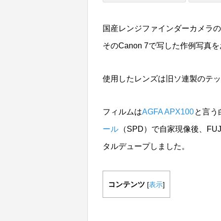
国産レンジファインダーカメラの
そのCanon 7で写した作例写
使用したレンズは旧ソ連製のテッサー型レン
フィルムは
AGFA APX100
と言う
ール
（SPD）で自家現像後、FUJIFIL
タルデュープしました。
コンテンツ
[
表示
]