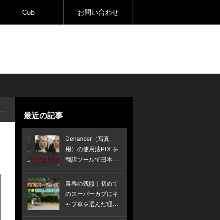
Cub
お問い合わせ
最近の記事
Dehancer（写真
用）の使用法PDFを
翻訳ツールで日本語
訳してみた
青春の残照｜初めて
のスーパーカブにキ
ャブ車を選んだ理由
とは？