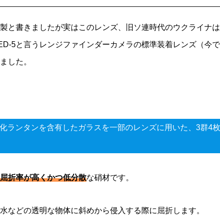
製と書きましたが実はこのレンズ、旧ソ連時代のウクライナは
ED-5と言うレンジファインダーカメラの標準装着レンズ（今で
ました。
 f/2.8は、酸化ランタンを含有したガラスを一部のレンズに用いた、3群4
屈折率が高くかつ低分散
な硝材です。
水などの透明な物体に斜めから侵入する際に屈折します。