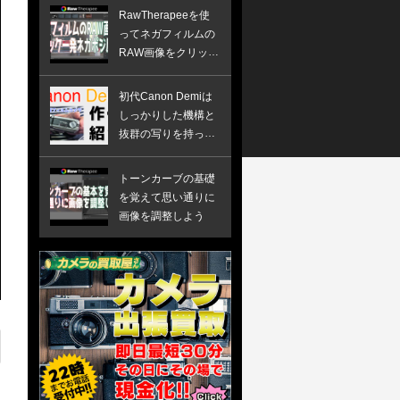
RawTherapeeを使
ってネガフィルムの
RAW画像をクリック
一発ネガポジ反転す
る方法
初代Canon Demiは
しっかりした機構と
抜群の写りを持った
ハーフ版カメラでし
た
トーンカーブの基礎
を覚えて思い通りに
画像を調整しよう