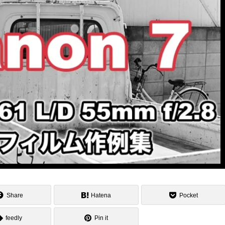
Share
Hatena
Pocket
feedly
Pin it