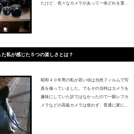
たけど、色々なカメラがあって一体どれを選ん
でいいのか分からず、今途方に暮れています。
分かりました！いつの間にか14台のフィルムカ
メラを持つ事になった私が分か
した私が感じた５つの楽しさとは？
昭和４０年男の私が若い頃は当然フィルムで写
真を撮っていました。でもその当時はカメラを
趣味にしていた訳ではなかったので一眼レフカ
メラなどの高級カメラは使わず、普通に家にあ
ったコンパクトカメラや父親から譲り受けたO
LYMPUS PEN、またはレンズ付きフィルムの
「写るんです」などで写真を撮って