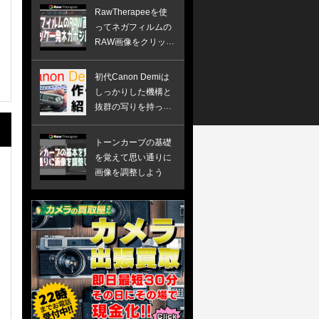
RawTherapeeを使
ってネガフィルムの
RAW画像をクリック
一発ネガポジ反転す
る方法
初代Canon Demiは
しっかりした機構と
抜群の写りを持った
ハーフ版カメラでし
た
トーンカーブの基礎
を覚えて思い通りに
画像を調整しよう