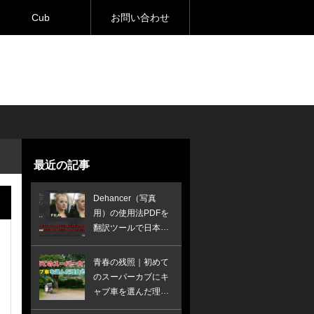
Cub
お問い合わせ
最近の記事
Dehancer（写真
用）の使用法PDFを
翻訳ツールで日本語
訳してみた
青春の残照｜初めて
のスーパーカブにキ
ャブ車を選んだ理由
とは？