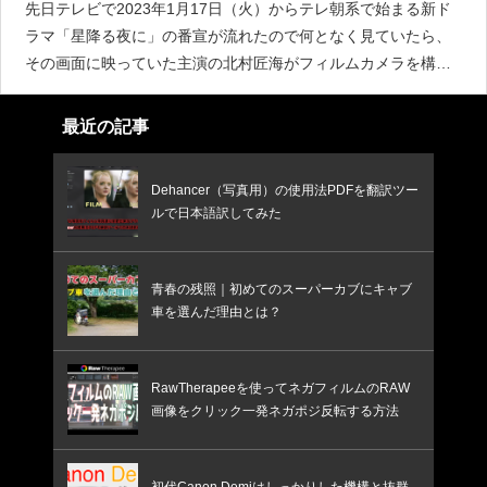
先日テレビで2023年1月17日（火）からテレ朝系で始まる新ド
ラマ「星降る夜に」の番宣が流れたので何となく見ていたら、
その画面に映っていた主演の北村匠海がフィルムカメラを構え
ているではないですか！その時はキヤノンの旧ロゴの付いたブ
ラックボディーのカメラとしか分からなかったので、次の機会
最近の記事
に画
Dehancer（写真用）の使用法PDFを翻訳ツー
ルで日本語訳してみた
青春の残照｜初めてのスーパーカブにキャブ
車を選んだ理由とは？
RawTherapeeを使ってネガフィルムのRAW
画像をクリック一発ネガポジ反転する方法
初代Canon Demiはしっかりした機構と抜群